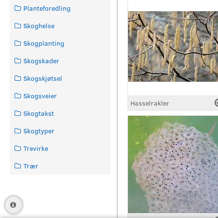
Planteforedling
Skoghelse
Skogplanting
Skogskader
Skogskjøtsel
Skogsveier
Hasselrakler
Skogtakst
Skogtyper
Trevirke
Trær