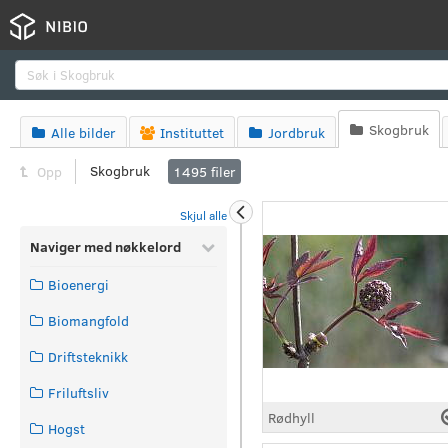
Søk
Skogbruk
Alle bilder
Instituttet
Jordbruk




Skogbruk
Opp
1495
filer
Skjul alle
Naviger med nøkkelord
Bioenergi
Biomangfold
Driftsteknikk
Friluftsliv
Rødhyll
Hogst