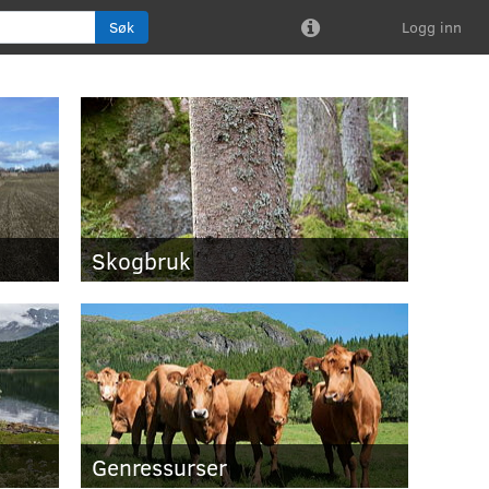
Søk
Logg inn

Skogbruk
Genressurser