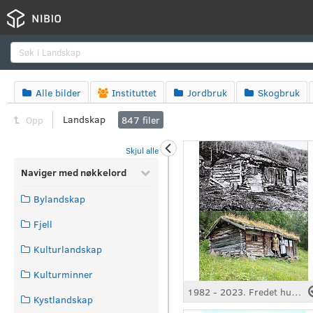
Søk
Alle bilder
Instituttet
Jordbruk
Skogbruk




Landskap
Opp
847
filer
Skjul alle
Naviger med nøkkelord
Bylandskap
Fjell
Kulturlandskap
Kulturminner
1982 - 2023. Fredet husmanssplass, Patihuset Kjelvik
Kystlandskap