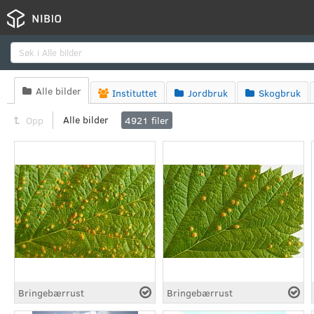
Søk
Alle bilder

Instituttet
Jordbruk
Skogbruk



Alle bilder
Opp
4921
filer
Bringebærrust
Bringebærrust